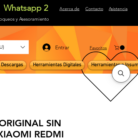
Whatsapp 2
Acerca de
Contacto
Asistencia
loqueos
y Asesoramiento
U)
Entrar
Favoritos
Descargas
Herramientas Digitales
Herramientas e Insu
ORIGINAL SIN
IAOMI REDMI