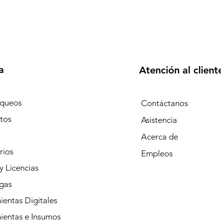
a
Atención al client
queos
Contáctanos
tos
Asistencia
Acerca de
rios
Empleos
y Licencias
gas
entas Digitales
ientas e Insumos