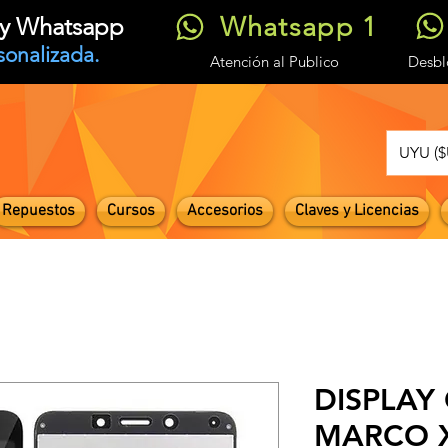
Whatsapp 1
t y Whatsapp
sonalizada.
Atención
al Publico
Desb
UYU ($
Repuestos
Cursos
Accesorios
Claves y Licencias
DISPLAY 
MARCO X