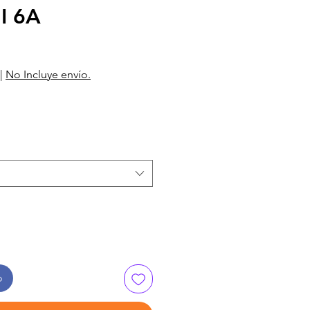
I 6A
|
No Incluye envío.
o