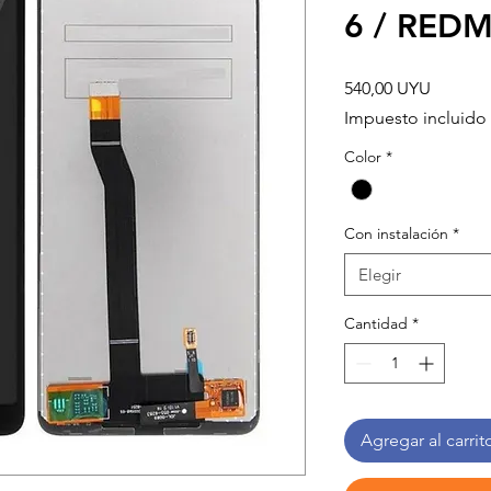
6 / REDM
Precio
540,00 UYU
Impuesto incluido
Color
*
Con instalación
*
Elegir
Cantidad
*
Agregar al carrit