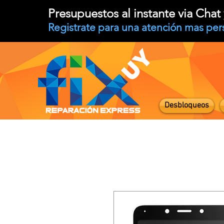
Presupuestos al instante via Cha
Registrate para una atención mas per
Desbloqueos