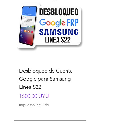
Desbloqueo de Cuenta
Desbloqueo de Cuen
Google para Samsung
Google para Samsun
Linea S22
A54 A55 A56
Precio
Precio
1600,00 UYU
1500,00 UYU
Impuesto incluido
Impuesto incluido