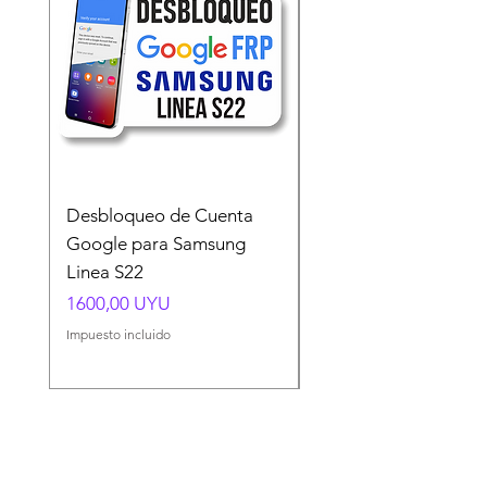
Desbloqueo de Cuenta
Desbloqueo de Cuen
Google para Samsung
Google para Samsun
Linea S22
A54 A55 A56
Precio
Precio
1600,00 UYU
1500,00 UYU
Impuesto incluido
Impuesto incluido