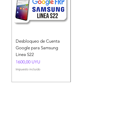
Desbloqueo de Cuenta
Desbloqueo de Cuen
Google para Samsung
Google para Samsun
Linea S22
A54 A55 A56
Precio
Precio
1600,00 UYU
1500,00 UYU
Impuesto incluido
Impuesto incluido