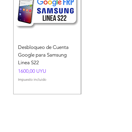
Desbloqueo de Cuenta
Desbloqueo de Cuen
Google para Samsung
Google para Samsun
Linea S22
A54 A55 A56
Precio
Precio
1600,00 UYU
1500,00 UYU
Impuesto incluido
Impuesto incluido