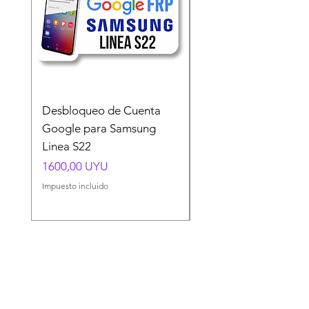
Desbloqueo de Cuenta
Desbloqueo de Cuen
Google para Samsung
Google para Samsun
Linea S22
A54 A55 A56
Precio
Precio
1600,00 UYU
1500,00 UYU
Impuesto incluido
Impuesto incluido