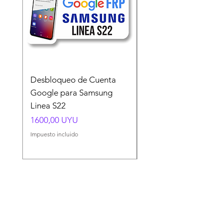
Desbloqueo de Cuenta
Desbloqueo de Cuen
Google para Samsung
Google para Samsun
Linea S22
A54 A55 A56
Precio
Precio
1600,00 UYU
1500,00 UYU
Impuesto incluido
Impuesto incluido