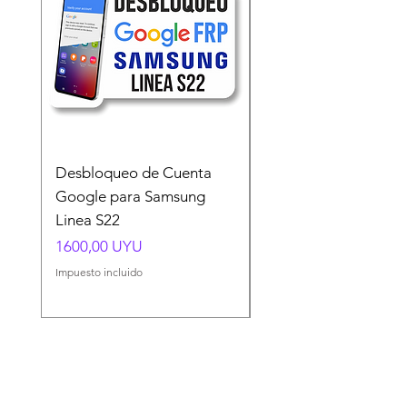
Desbloqueo de Cuenta
Desbloqueo de Cuen
Google para Samsung
Google para Samsun
Linea S22
A54 A55 A56
Precio
Precio
1600,00 UYU
1500,00 UYU
Impuesto incluido
Impuesto incluido