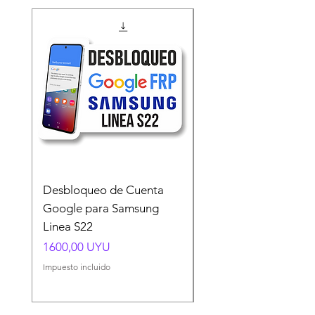
Desbloqueo de Cuenta
Desbloqueo de Cuen
Google para Samsung
Google para Samsun
Linea S22
A54 A55 A56
Precio
Precio
1600,00 UYU
1500,00 UYU
Impuesto incluido
Impuesto incluido