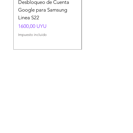
Desbloqueo de Cuenta
Desbloqueo de Cuen
Google para Samsung
Google para Samsun
Linea S22
A54 A55 A56
Precio
Precio
1600,00 UYU
1500,00 UYU
Impuesto incluido
Impuesto incluido