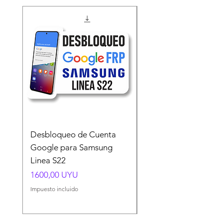
Desbloqueo de Cuenta
Desbloqueo de Cuen
Google para Samsung
Google para Samsun
Linea S22
A54 A55 A56
Precio
Precio
1600,00 UYU
1500,00 UYU
Impuesto incluido
Impuesto incluido