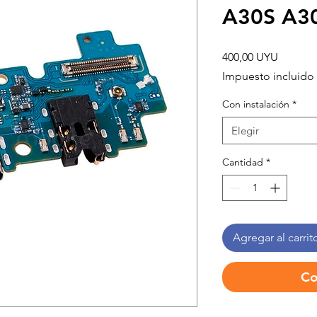
A30S A3
Precio
400,00 UYU
Impuesto incluido
Con instalación
*
Elegir
Cantidad
*
Agregar al carrit
Co