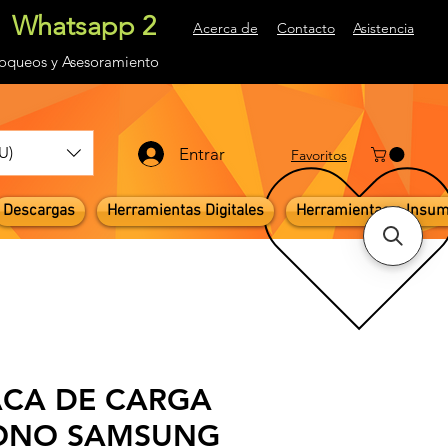
Whatsapp 2
Acerca de
Contacto
Asistencia
loqueos
y Asesoramiento
U)
Entrar
Favoritos
Descargas
Herramientas Digitales
Herramientas e Insu
ACA DE CARGA
ONO SAMSUNG