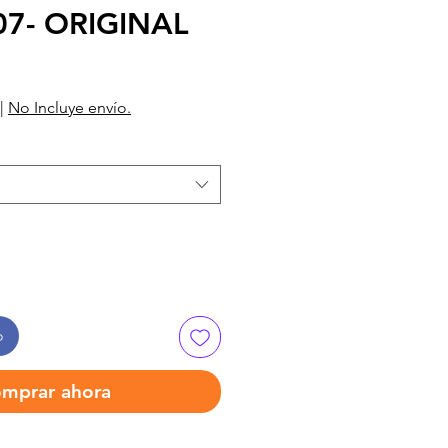
07- ORIGINAL
|
No Incluye envío.
o
mprar ahora