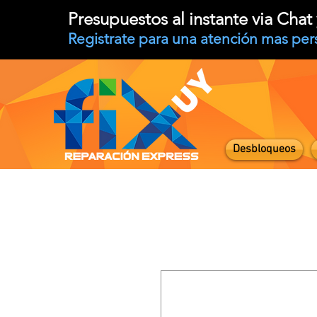
Presupuestos al instante via Cha
Registrate para una atención mas per
Desbloqueos