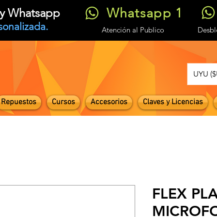
Whatsapp 1
t y Whatsapp
sonalizada.
Atención
al Publico
Desb
UYU ($
Repuestos
Cursos
Accesorios
Claves y Licencias
FLEX PL
MICROF