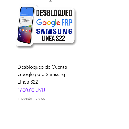
Desbloqueo de Cuenta
Desbloqueo de Cuen
Google para Samsung
Google para Samsun
Linea S22
A54 A55 A56
Precio
Precio
1600,00 UYU
1500,00 UYU
Impuesto incluido
Impuesto incluido