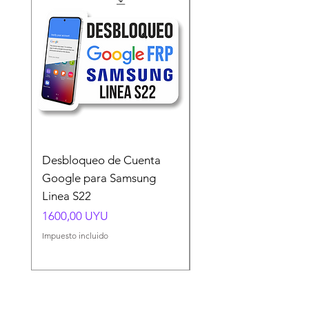
Desbloqueo de Cuenta
Desbloqueo de Cuen
Google para Samsung
Google para Samsun
Linea S22
A54 A55 A56
Precio
Precio
1600,00 UYU
1500,00 UYU
Impuesto incluido
Impuesto incluido