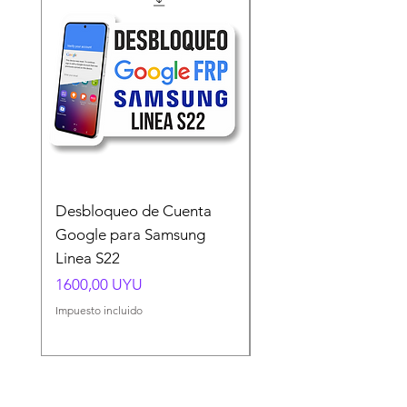
Desbloqueo de Cuenta
Desbloqueo de Cuen
Google para Samsung
Google para Samsun
Linea S22
A54 A55 A56
Precio
Precio
1600,00 UYU
1500,00 UYU
Impuesto incluido
Impuesto incluido