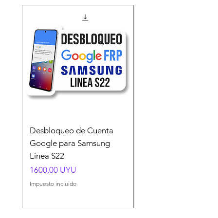
Desbloqueo de Cuenta
Desbloqueo de Cuen
Google para Samsung
Google para Samsun
Linea S22
A54 A55 A56
Precio
Precio
1600,00 UYU
1500,00 UYU
Impuesto incluido
Impuesto incluido