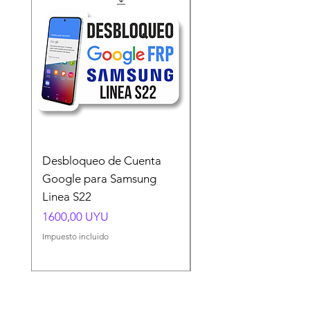
Desbloqueo de Cuenta
Desbloqueo de Cuen
Google para Samsung
Google para Samsun
Linea S22
A54 A55 A56
Precio
Precio
1600,00 UYU
1500,00 UYU
Impuesto incluido
Impuesto incluido