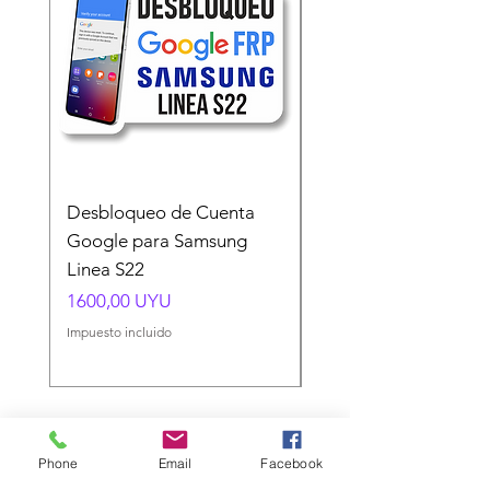
Desbloqueo de Cuenta
Desbloqueo de Cuen
Google para Samsung
Google para Samsun
Linea S22
A54 A55 A56
Precio
Precio
1600,00 UYU
1500,00 UYU
Impuesto incluido
Impuesto incluido
Horario de Atención:
Phone
Email
Facebook