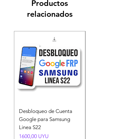
Productos
relacionados
Desbloqueo de Cuenta
Desbloqueo de Cuen
Google para Samsung
Google para Samsun
Linea S22
A54 A55 A56
Precio
Precio
1600,00 UYU
1500,00 UYU