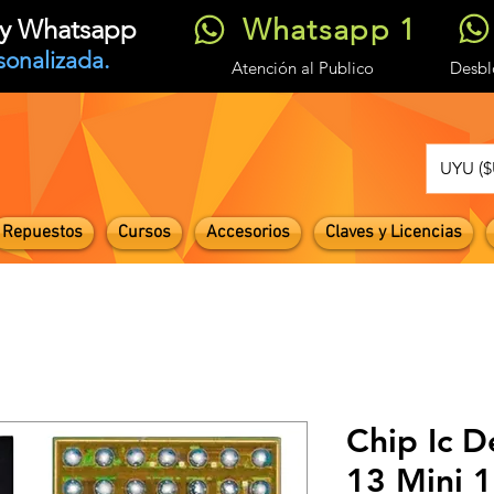
Whatsapp 1
t y Whatsapp
sonalizada.
Atención
al Publico
Desb
UYU ($
Repuestos
Cursos
Accesorios
Claves y Licencias
Chip Ic D
13 Mini 