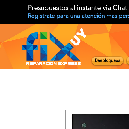
Presupuestos al instante via Cha
Registrate para una atención mas per
Desbloqueos