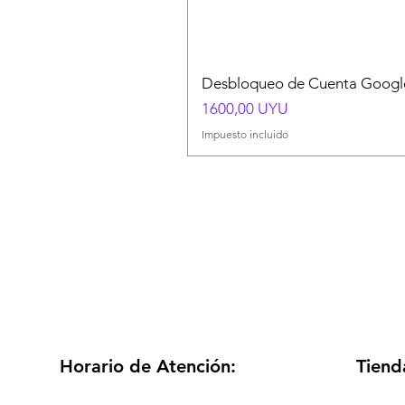
Desbloqueo de Cuenta Google
Precio
1600,00 UYU
Impuesto incluido
Horario de Atención:
Tiend