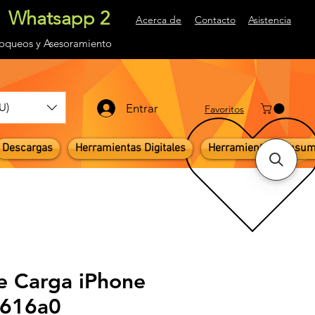
Whatsapp 2
Acerca de
Contacto
Asistencia
loqueos
y Asesoramiento
U)
Entrar
Favoritos
Descargas
Herramientas Digitales
Herramientas e Insu
e Carga iPhone
1616a0