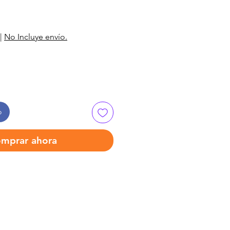
|
No Incluye envío.
o
mprar ahora