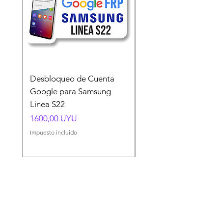
Desbloqueo de Cuenta
Desbloqueo de Cuen
Google para Samsung
Google para Samsun
Linea S22
A54 A55 A56
Precio
Precio
1600,00 UYU
1500,00 UYU
Impuesto incluido
Impuesto incluido