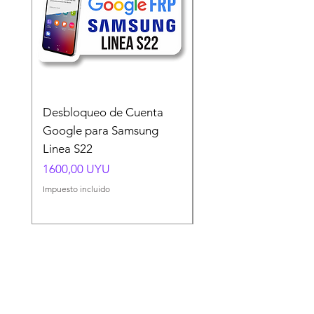
Desbloqueo de Cuenta
Desbloqueo de Cuen
Google para Samsung
Google para Samsun
Linea S22
A54 A55 A56
Precio
Precio
1600,00 UYU
1500,00 UYU
Impuesto incluido
Impuesto incluido