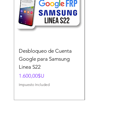
Desbloqueo de Cuenta
Desbloqueo de Cuen
Google para Samsung
Google para Samsun
Linea S22
A54 A55 A56
Price
Price
1.600,00$U
1.500,00$U
Impuesto Included
Impuesto Included