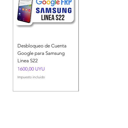
Desbloqueo de Cuenta
Desbloqueo de Cuen
Google para Samsung
Google para Samsun
Linea S22
A54 A55 A56
Precio
Precio
1600,00 UYU
1500,00 UYU
Impuesto incluido
Impuesto incluido