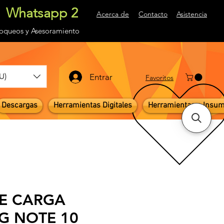
Whatsapp 2
Acerca de
Contacto
Asistencia
loqueos
y Asesoramiento
U)
Entrar
Favoritos
Descargas
Herramientas Digitales
Herramientas e Insu
E CARGA
G NOTE 10