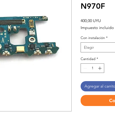
N970F
Precio
400,00 UYU
Impuesto incluido
Con instalación
*
Elegir
Cantidad
*
Agregar al carrit
Co