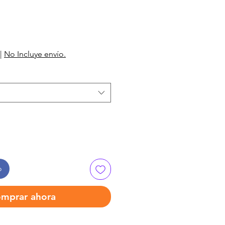
|
No Incluye envío.
o
mprar ahora