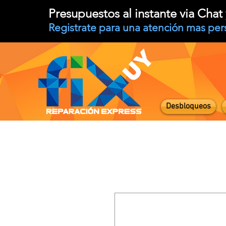
Presupuestos al instante via Cha
Registrate para una atención mas per
Desbloqueos