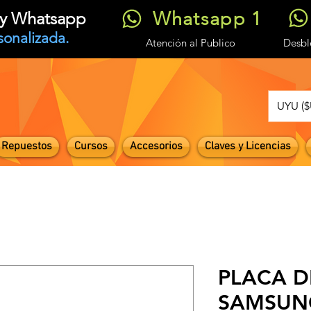
Whatsapp 1
t y Whatsapp
sonalizada.
Atención
al Publico
Desb
UYU ($
Repuestos
Cursos
Accesorios
Claves y Licencias
PLACA D
SAMSUN